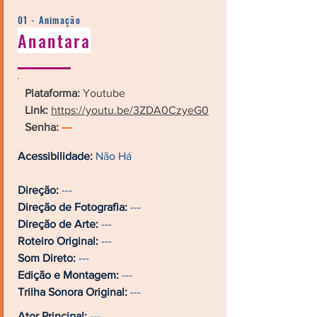
01 - Animação
Anantara
Plataforma:
Youtube
Link:
https://youtu.be/3ZDA0CzyeG0
Senha:
---
Acessibilidade:
Não Há
Direção:
---
Direção de Fotografia:
---
Direção de Arte:
---
Roteiro Original:
---
Som Direto:
---
Edição e Montagem:
---
Trilha Sonora Original:
---
Ator Principal:
---