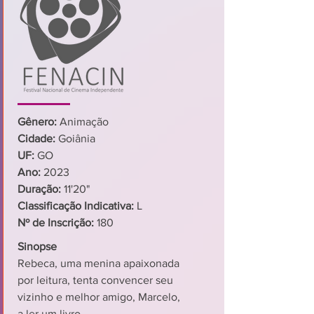
Gênero:
Animação
Cidade:
Goiânia
UF:
GO
Ano:
2023
Duração:
11'20"
Classificação Indicativa:
L
Nº de Inscrição:
180
Sinopse
Rebeca, uma menina apaixonada
por leitura, tenta convencer seu
vizinho e melhor amigo, Marcelo,
a ler um livro.