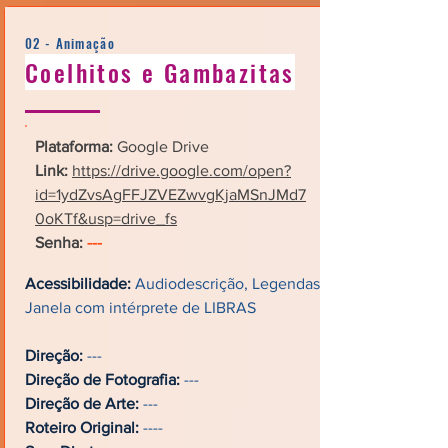
02 - Animação
Coelhitos e Gambazitas
Plataforma:
Google Drive
Link:
https://drive.google.com/open?
id=1ydZvsAgFFJZVEZwvgKjaMSnJMd7
0oKTf&usp=drive_fs
Senha:
---
Acessibilidade:
Audiodescrição, Legendas,
Janela com intérprete de LIBRAS
Direção:
---
Direção de Fotografia:
---
Direção de Arte:
---
Roteiro Original:
----