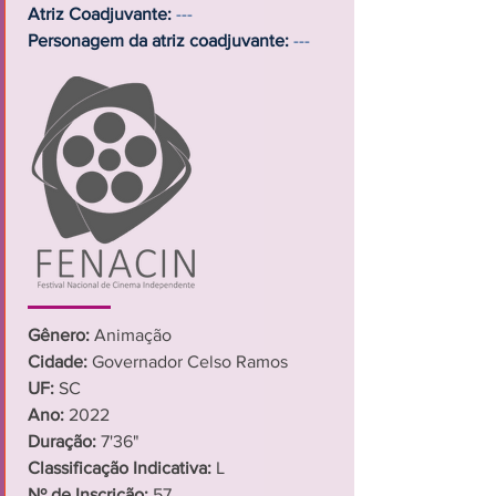
Atriz Coadjuvante:
---
Personagem da atriz coadjuvante:
---
Gênero:
Animação
Cidade:
Governador Celso Ramos
UF:
SC
Ano:
2022
Duração:
7'36"
Classificação Indicativa:
L
Nº de Inscrição:
57