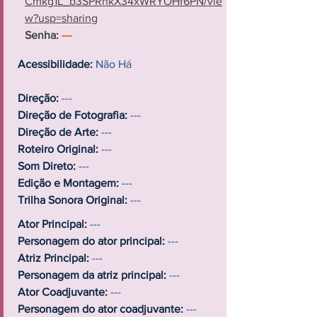
Cmkg1L_b3SPRhkX34xWRYOHf6PN/vie
w?usp=sharing
Senha:
---
Acessibilidade:
Não Há
Direção:
---
Direção de Fotografia:
---
Direção de Arte:
---
Roteiro Original:
---
Som Direto:
---
Edição e Montagem:
---
Trilha Sonora Original:
---
Ator Principal:
---
Personagem do ator principal:
---
Atriz Principal:
---
Personagem da atriz principal:
---
Ator Coadjuvante:
---
Personagem do ator coadjuvante:
---