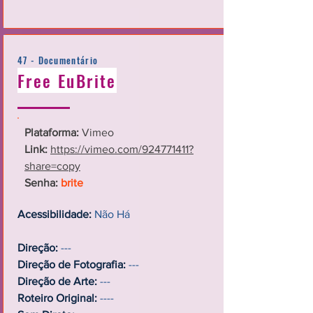
47 - Documentário
Free EuBrite
Plataforma:
Vimeo
Link:
https://vimeo.com/924771411?
share=copy
Senha:
brite
Acessibilidade:
Não Há
Direção:
---
Direção de Fotografia:
---
Direção de Arte:
---
Roteiro Original:
----