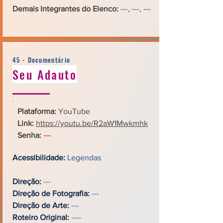
Demais Integrantes do Elenco:
---, ---, ---
45 - Documentário
Seu Adauto
Plataforma:
YouTube
Link:
https://youtu.be/R2aW1Mwkmhk
Senha:
---
Acessibilidade:
Legendas
Direção:
---
Direção de Fotografia:
---
Direção de Arte:
---
Roteiro Original:
----