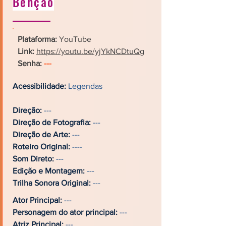
Benção
Plataforma:
YouTube
Link:
https://youtu.be/yjYkNCDtuQg
Senha:
---
Acessibilidade:
Legendas
Direção:
---
Direção de Fotografia:
---
Direção de Arte:
---
Roteiro Original:
----
Som Direto:
---
Edição e Montagem:
---
Trilha Sonora Original:
---
Ator Principal:
---
Personagem do ator principal:
---
Atriz Principal:
---