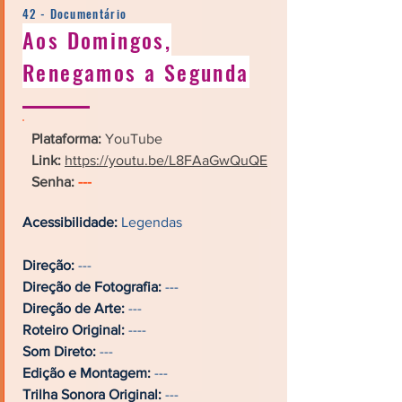
42 - Documentário
Aos Domingos,
Renegamos a Segunda
Plataforma:
YouTube
Link:
https://youtu.be/L8FAaGwQuQE
Senha:
---
Acessibilidade:
Legendas
Direção:
---
Direção de Fotografia:
---
Direção de Arte:
---
Roteiro Original:
----
Som Direto:
---
Edição e Montagem:
---
Trilha Sonora Original:
---